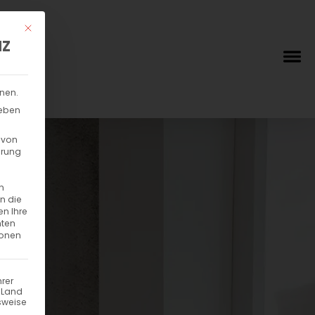
Mit diesem Button wird der Dialog geschlossen. Seine Funktionalität
NZ
nnen.
geben
 von
hrung
n
in die
en Ihre
hten
ionen
hrer
n Land
sweise