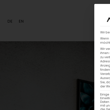
DE
EN
Wir be
Wenn S
möchte
Wir ve
ihnen 
zu ver
Adress
Anzeig
finden
Verarb
Auswah
Sie, d
der We
Einige
Einwil
Daten 
mit un
die G