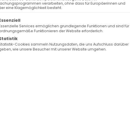
achungsprogrammen verarbeiten, ohne dass für Europäerinnen und
er eine Klagemöglichkeit besteht.
olgt eine Liste der Service-Gruppen, für die 
Essenziell
Essenzielle Services ermöglichen grundlegende Funktionen und sind für
ordnungsgemäße Funktionieren der Website erforderlich.
Statistik
Statistik-Cookies sammeln Nutzungsdaten, die uns Aufschluss darüber
geben, wie unsere Besucher mit unserer Website umgehen.