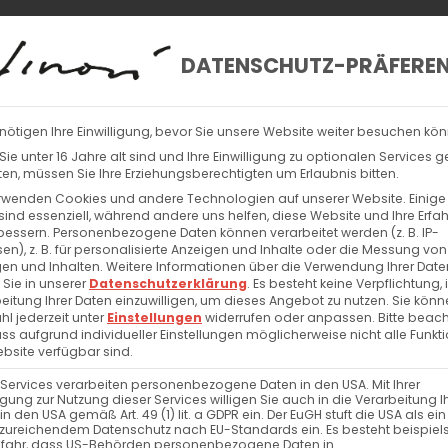
DATENSCHUTZ-PRÄFERE
nötigen Ihre Einwilligung, bevor Sie unsere Website weiter besuchen kö
ie unter 16 Jahre alt sind und Ihre Einwilligung zu optionalen Services 
n, müssen Sie Ihre Erziehungsberechtigten um Erlaubnis bitten.
rwenden Cookies und andere Technologien auf unserer Website. Einige
sind essenziell, während andere uns helfen, diese Website und Ihre Erfa
bessern.
Personenbezogene Daten können verarbeitet werden (z. B. IP-
en), z. B. für personalisierte Anzeigen und Inhalte oder die Messung von
en und Inhalten.
Weitere Informationen über die Verwendung Ihrer Date
 Sie in unserer
Datenschutzerklärung
.
Es besteht keine Verpflichtung, 
eitung Ihrer Daten einzuwilligen, um dieses Angebot zu nutzen.
Sie könn
l jederzeit unter
Einstellungen
widerrufen oder anpassen.
Bitte beac
ass aufgrund individueller Einstellungen möglicherweise nicht alle Funkt
bsite verfügbar sind.
 Services verarbeiten personenbezogene Daten in den USA. Mit Ihrer
ligung zur Nutzung dieser Services willigen Sie auch in die Verarbeitung I
in den USA gemäß Art. 49 (1) lit. a GDPR ein. Der EuGH stuft die USA als ei
zureichendem Datenschutz nach EU-Standards ein. Es besteht beispiel
efahr, dass US-Behörden personenbezogene Daten in