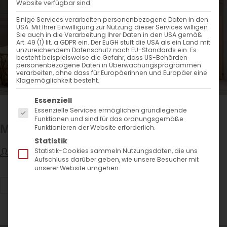
Website verfügbar sind.
Einige Services verarbeiten personenbezogene Daten in den
USA. Mit Ihrer Einwilligung zur Nutzung dieser Services willigen
Sie auch in die Verarbeitung Ihrer Daten in den USA gemäß
Art. 49 (1) lit. a GDPR ein. Der EuGH stuft die USA als ein Land mit
unzureichendem Datenschutz nach EU-Standards ein. Es
besteht beispielsweise die Gefahr, dass US-Behörden
personenbezogene Daten in Überwachungsprogrammen
verarbeiten, ohne dass für Europäerinnen und Europäer eine
Klagemöglichkeit besteht.
Es folgt eine Liste der Service-Gruppen, für die eine
Essenziell
Medan Kommode
Essenzielle Services ermöglichen grundlegende
Funktionen und sind für das ordnungsgemäße
Medan
Funktionieren der Website erforderlich.
Statistik
Statistik-Cookies sammeln Nutzungsdaten, die uns
Max Teuchert
9. Februar 2023
Projekte
Aufschluss darüber geben, wie unsere Besucher mit
unserer Website umgehen.
Weiterlesen